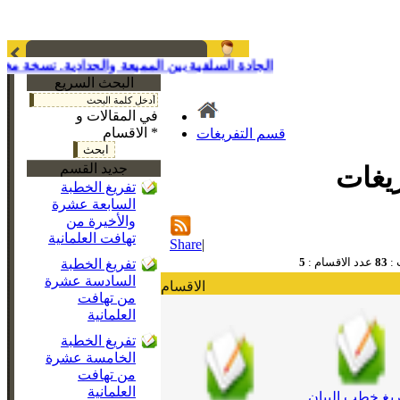
الجادة السلفية بين المميعة والحدادية. نسخة مختص
البحث السريع
في المقالات و
الاقسام *
قسم التفريغات
جديد القسم
يغات
تفريغ الخطبة
السابعة عشرة
والأخيرة من
تهافت العلمانية
Share
|
 :
83
عدد الاقسام :
5
تفريغ الخطبة
السادسة عشرة
الاقسام
من تهافت
العلمانية
تفريغ الخطبة
الخامسة عشرة
من تهافت
العلمانية
ريغ خطب البيان