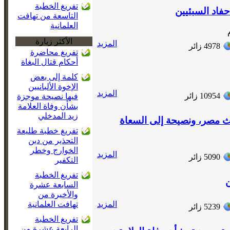
تفريغ الخطبة
فاد السبئيين
التاسعة من تهافت
العلمانية
الأكثر زيارة
المزيد
4978
زائر
تفريغ محاضرة
أحكام قتال البغاة
كلمة إلى بعض
الإخوة الألبانيين
المزيد
10954
زائر
فيها نصيحة موجزة
بشأن وفاة العلامة
زيد المدخلي
ث مصر، ونصيحة إلى السعاة
تفريغ خطبة طليعة
التحذير من دين
الخوارج وخطر
المزيد
5090
زائر
التكفير
تفريغ الخطبة
ن
السابعة عشرة
والأخيرة من
تهافت العلمانية
المزيد
5239
زائر
تفريغ الخطبة
الرابعة عشرة من