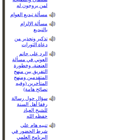
لمن يروجون له
مسألة تبديع العوام
مسألة الإلزام
بالتبديع
تذكير وتحذير من
دعاة الثورات
الرد على حاتم
العوني في مسألة
العنعنة، وخطورة
التفريق بين منهج
المتقدمين ومنهج
المتأخرين (وفيه
نصائح هامة)
سؤال حول رسالة
رفقا أهل السنة
للشيخ العباد
حفظه الله
تنبيه هام على
شرط الحضور في
البرنامج العلمي