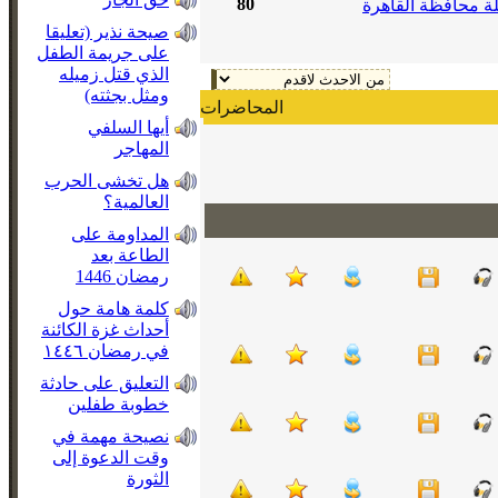
80
ة محافظة القاهرة
صيحة نذير (تعليقا
على جريمة الطفل
الذي قتل زميله
ومثل بجثته)
المحاضرات
أيها السلفي
المهاجر
هل تخشى الحرب
العالمية؟
المداومة على
الطاعة بعد
رمضان 1446
كلمة هامة حول
أحداث غزة الكائنة
في رمضان ١٤٤٦
التعليق على حادثة
خطوبة طفلين
نصيحة مهمة في
وقت الدعوة إلى
الثورة