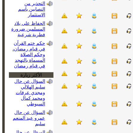
التحذير من
النصابين باسم
الاستثمار
الحفاظ على بلاد
المسلمين ضرورة
فطرية شرعية
حكم ختم القرآن
في قيام رمضان،
وحكم الصلاة
المسماة بالتهجد
في قيام رمضان
الأكثر زيارة
السؤال عن حال
سليم الهلالي
ومجدي عرفات
ومحمد كمال
السيوطي
السؤال عن حال
عمرو عبد المنعم
سليم
السؤال عن حال