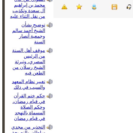
محمد بن إبراهيم
آل سعدة وتكذيب
من نقل الثناء عليه
توضيح بشأن
الشيخ أحمد سالم
وجمعية أنصار
السنة
موقف أهل السنة
من الرئيس
المصري، وتبرئة
الشيخ رسلان من
الطعن فيه
تغيير نظام المعهد
والسبب في ذلك
حكم ختم القرآن
في قيام رمضان،
وحكم الصلاة
المسماة بالتهجد
في قيام رمضان
التحذير من مجدي
سلطان والنصيحة