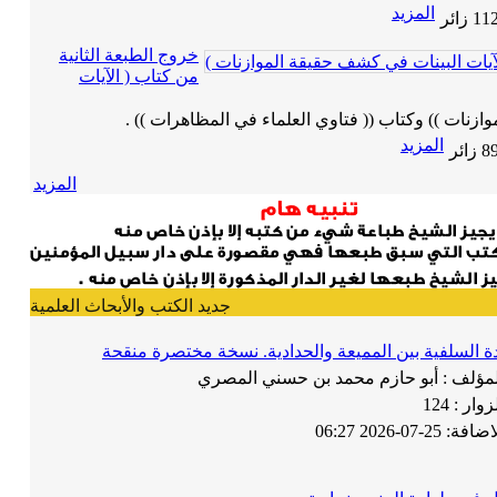
المزيد
11
زائر
خروج الطبعة الثانية
من كتاب ( الآيات
ازنات )) وكتاب (( فتاوي العلماء في المظاهرات )) .
المزيد
8
زائر
المزيد
جديد الكتب والأبحاث العلمية
دة السلفية بين المميعة والحدادية. نسخة مختصرة منقحة
لمؤلف :
أبو حازم محمد بن حسني المصري
زوار :
124
لاضافة:
25-07-2026 06:27