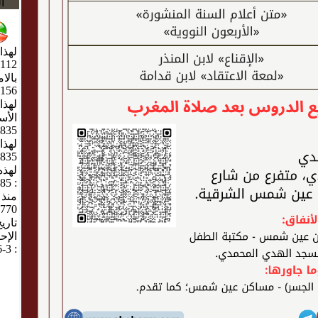
ا
لهذا 
112
بالا
156
لهذا
الأس
835
لهذا
835
لهذه
85
:
منذ ا
770
تاري
الإح
3-6-2018
: