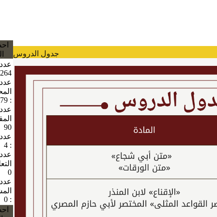
احص
جدول الدروس
ال
عدد 
264
عدد
الم
79
:
عدد
المق
90
عدد 
4
:
عدد
التع
0
عدد
الم
0
:
احص