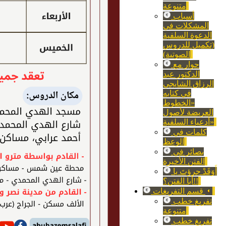
متنوعة
أسباب
المشكلات في
الدعوة السلفية
(تكميل للدروس
الصوتية)
حوار مع
الدكتور عبد
الرزاق الشايجي
في كتابه
«الخطوط
العريضة لأصول
أدعياء السلفية»
كلمات في
الوعظ
بصائر في
الفتن الأخيرة
أَوَقَدْ جرؤتَ يا
أبا الفتن؟!!
قسم التفريغات
تفريغ خطب
متنوعة
تفريغ خطب