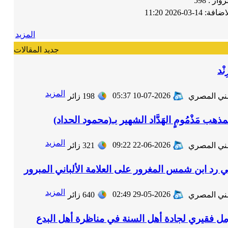
زوار :
598
لاضافة:
14-03-2026 11:20
المزيد
جديد المقالات
المزيد
10-07-2026 05:37
سني المصري
198
زائر
ذهب مَذْمُومٍ الهَدَّاد الشهير بـ(محمود الحداد)
المزيد
22-06-2026 09:22
سني المصري
321
زائر
 رد ابن شمس المغرور على العلامة الألباني المبرور
المزيد
29-05-2026 02:49
سني المصري
640
زائر
مل فقيري لجادة أهل السنة في مناظرة أهل البدع