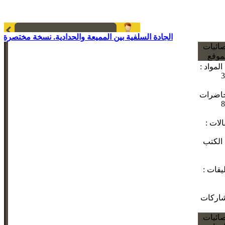
الجادة السلفية بين المميعة والحدادية. نسخة مختصرة منقحة
- 
ائيات
موقع
المواد :
3
حاضرات
8
الات :
الكتب
ليقات :
شاركات
ائيات