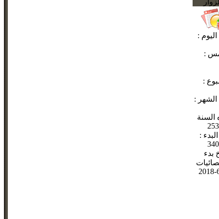
لزوار
اليوم :
مس :
بوع :
 الشهر :
 السنة
253
لبدء :
340
خ بدء
صائيات