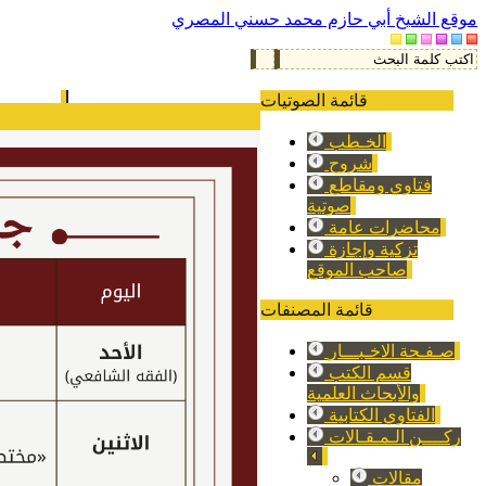
موقع الشيخ أبي حازم محمد حسني المصري
قائمة الصوتيات
الخـطب
شروح
فتاوي ومقاطع
صوتية
محاضرات عامة
تزكية وإجازة
صاحب الموقع
قائمة المصنفات
صـفـحة الاخـبـــار
قسم الكتب
والأبحاث العلمية
الفتاوي الكتابية
ركــــن الـمـقـالات
مقالات