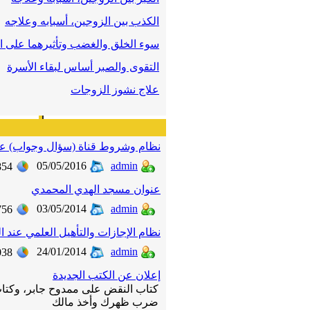
الكذب بين الزوجين، أسبابه وعلاجه
سوء الخلق والغضب وتأثيرهما على ا
التقوى والصبر أساس لبقاء الأسرة
علاج نشوز الزوجات
نظام وشروط قناة (سؤال وجواب) على
05/05/2016
admin
854
عنوان مسجد الهدي المحمدي
03/05/2014
admin
756
نظام الإجازات والتأهيل العلمي عند ال
24/01/2014
admin
038
إعلان عن الكتب الجديدة
كتاب النقض على ممدوح جابر، وكتاب
ضرب ظهرك وأخذ مالك