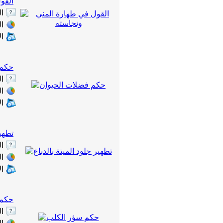
القو
ا
ال
ا
حكم 
ا
ال
ا
تطهير
ا
ال
ا
حكم 
ا