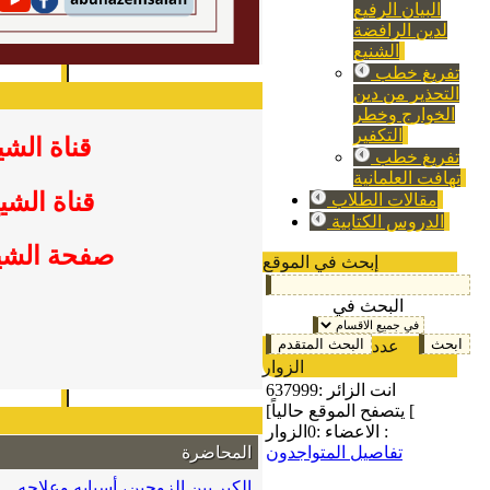
البيان الرفيع
لدين الرافضة
الشنيع
تفريغ خطب
التحذير من دين
الخوارج وخطر
التكفير
قناة الشي
تفريغ خطب
تهافت العلمانية
قناة الشي
مقالات الطلاب
الدروس الكتابية
صفحة الشي
إبحث في الموقع
البحث في
عدد
الزوار
انت الزائر :
637999
[يتصفح الموقع حالياً [
الزوار :
الاعضاء :
0
المحاضرة
تفاصيل المتواجدون
الكبر بين الزوجين، أسبابه وعلاجه