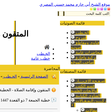
موقع الشيخ أبي حازم محمد حسني المصري
قائمة الصوتيات
المتقون و
الخـطب
شروح
فتاوي ومقاطع
صوتية
محاضرات عامة
الخـطب
تزكية وإجازة
خطب عامة
صاحب الموقع
المحاضرة
قائمة المصنفات
الصفحة الرئيسية
»
الخـطب
»
صـفـحة الاخـبـــار
قسم الكتب
المتقون وإقامة الصلاة - الخطبة ا
والأبحاث العلمية
الفتاوي الكتابية
خطبة الجمعة 7 ذو القعدة 1447 هـ الموافق 24/ 4/ 2026 م
ركــــن الـمـقـالات
مقالات