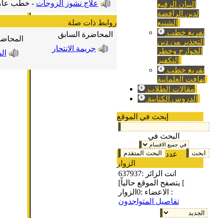
علاج نشوز الزوجات
-
خطب عام
البيان الرفيع
لدين الرافضة
روابط ذات صلة
الشنيع
تفريغ خطب
المحاضرة السابق
المحاضر
التحذير من دين
جريمة الانتحار
الخوارج وخطر
ال
التكفير
تفريغ خطب
تهافت العلمانية
مقالات الطلاب
الدروس الكتابية
إبحث في الموقع
البحث في
عدد
الزوار
انت الزائر :
637937
[يتصفح الموقع حالياً [
الزوار :
الاعضاء :
0
تفاصيل المتواجدون