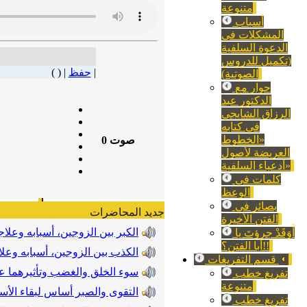
متنوعة
أسباب
المشكلات في
الدعوة السلفية
(تكميل للدروس
|
حفظ
| ( )
الصوتية)
حوار مع
الدكتور عبد
الرزاق الشايجي
في كتابه
«الخطوط
صوت
0
العريضة لأصول
أدعياء السلفية»
كلمات في
الوعظ
بصائر في
جديد المحاضرات
الفتن الأخيرة
الكبر بين الزوجين، أسبابه وعلاج
أَوَقَدْ جرؤتَ يا
أبا الفتن؟!!
الكذب بين الزوجين، أسبابه وعل
قسم التفريغات
سوء الخلق والغضب وتأثيرهما ع
تفريغ خطب
متنوعة
التقوى والصبر أساس لبقاء الأس
تفريغ خطب